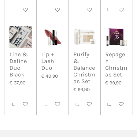
Houd mij op de hoogte
Houd mij op de hoogte
Houd mij op de hoogte
In winkelwa
Line &
Lip +
Purify
Repage
Define
Lash
&
n
Duo
Duo
Balance
Christm
Black
Christm
as Set
€ 40,90
as Set
€ 37,90
€ 99,90
€ 99,90
In winkelwagen
In winkelwagen
In winkelwagen
In winkelwa