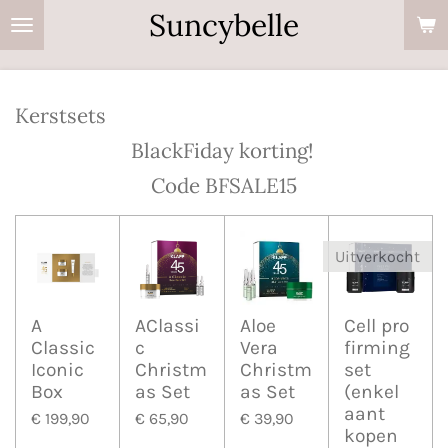
Suncybelle
Ga
direct
naar
de
Kerstsets
hoofdinhoud
BlackFiday korting!
Code BFSALE15
Uitverkocht
A
AClassi
Aloe
Cell pro
Classic
c
Vera
firming
Iconic
Christm
Christm
set
Box
as Set
as Set
(enkel
aant
€ 199,90
€ 65,90
€ 39,90
kopen