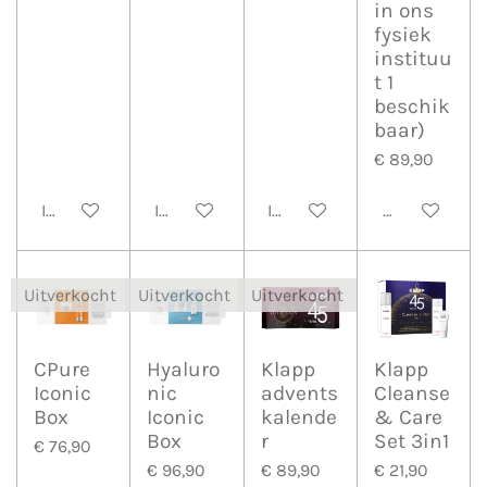
in ons
fysiek
instituu
t 1
beschik
baar)
€ 89,90
In winkelwagen
In winkelwagen
In winkelwagen
Houd mij op 
Uitverkocht
Uitverkocht
Uitverkocht
CPure
Hyaluro
Klapp
Klapp
Iconic
nic
advents
Cleanse
Box
Iconic
kalende
& Care
Box
r
Set 3in1
€ 76,90
€ 96,90
€ 89,90
€ 21,90