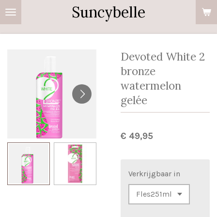
Suncybelle
Ga
direct
naar
de
Devoted White 2
hoofdinhoud
bronze
watermelon
gelée
€ 49,95
Verkrijgbaar in