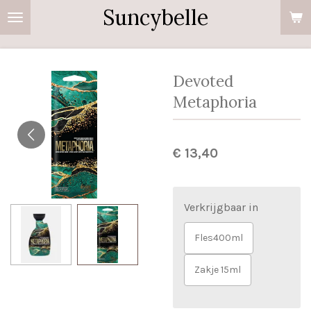
Suncybelle
Ga
direct
naar
de
Devoted
hoofdinhoud
Metaphoria
€ 13,40
Verkrijgbaar in
Fles400ml
Zakje 15ml