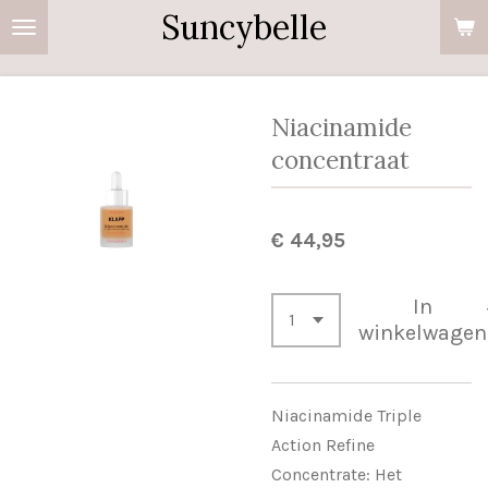
Suncybelle
Ga
direct
naar
de
Niacinamide
hoofdinhoud
concentraat
€ 44,95
In
winkelwagen
Niacinamide Triple
Action Refine
Concentrate: Het