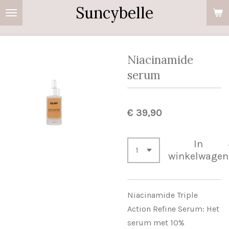
Suncybelle
Ga
direct
naar
de
Niacinamide
hoofdinhoud
serum
€ 39,90
In
winkelwagen
Niacinamide Triple
Action Refine Serum: Het
serum met 10%